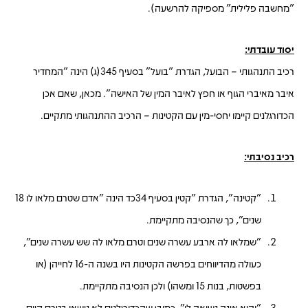
"מחשבה פלילית" מספיקה להרשעה).
יסוד עובדתי:
רכיב התנהגותי
– הבועל, הגדרת "בועל" בסעיף 345(ג) הינה "המחדיר
איבר מאיברי הגוף או חפץ לאיבר המין של האישה". מכאן, שאם אכן
הכדורגלנים קיימו יחסי-מין עם הקטינות – הרכיב ההתנהגותי מתקיים.
רכיב נסיבתי:
"קטינה", הגדרת "קטין בסעיף 34כד הינה "אדם שטרם מלאו לו 18
שנים", כך שהנסיבה מתקיימת.
"שמלאו לה ארבע עשרה שנים וטרם מלאו לה שש עשרה שנים",
כעולה מהדיווחים בפרשה הקטינות היו בשנה ה-16 לחייהן (או
בפשטות, בנות 15 ומשהו) ולכן הנסיבה מתקיימת.
"והיא אינה נשואה לו", כמובן שהכדורגלנים לא נישאו בטרם קיום