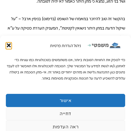
ושל בני הזוג, נמצא כי מתן היתר כאמור לא יהיה לטובתה.
בהקשר זה טוב להיזכר במאמרו של השופט (בדימוס) בנימין ארבל – "על
שיקול הדעת במתן היתר נישואין לקטינות", המעניק העררת פסיקה על ע"א
37/67
קופר נ' מדינת ישראל
, שם נדונה לראשונה סוגיית גיל הנישואין ומתן
ניהול הגדרות פרטיות
היתר נישואין לקטינות.
כדי לספק את החוויות הטובות ביותר, אנו משתמשים בטכנולוגיות כמו עוגיות כדי
לאחסן ו/או לגשת למידע על המכשיר שלך. הסכמה לטכנולוגיות אלו תאפשר לנו לעבד
נתונים כגון התנהגות גלישה או מזהים ייחודיים באתר זה. אי-מתן הסכמה או ביטולה
קישור למאמר המלא
עלולים להשפיע לרעה על תכונות ופונקציות מסוימות באתר.
אישור
דחייה
ראה העדפות