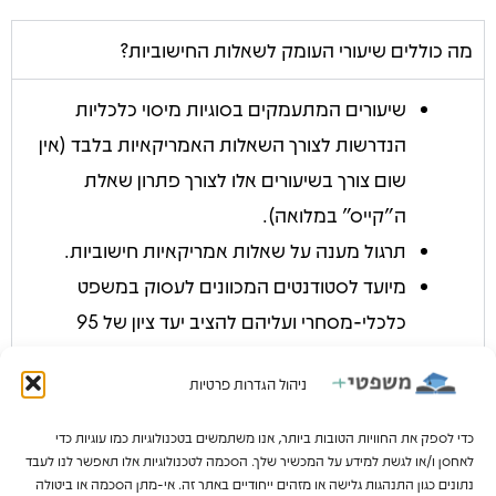
מה כוללים שיעורי העומק לשאלות החישוביות?
שיעורים המתעמקים בסוגיות מיסוי כלכליות
הנדרשות לצורך השאלות האמריקאיות בלבד (אין
שום צורך בשיעורים אלו לצורך פתרון שאלת
ה"קייס" במלואה).
תרגול מענה על שאלות אמריקאיות חישוביות.
מיועד לסטודנטים המכוונים לעסוק במשפט
כלכלי-מסחרי ועליהם להציב יעד ציון של 95
ומעלה.
ניהול הגדרות פרטיות
כדי לספק את החוויות הטובות ביותר, אנו משתמשים בטכנולוגיות כמו עוגיות כדי
מה יהיה במפגש היישום ומתי הוא יתקיים?
לאחסן ו/או לגשת למידע על המכשיר שלך. הסכמה לטכנולוגיות אלו תאפשר לנו לעבד
נתונים כגון התנהגות גלישה או מזהים ייחודיים באתר זה. אי-מתן הסכמה או ביטולה