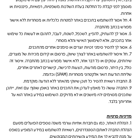
מוסמך לפני קבלת כל החלטה בעלת השלכות משפטיות, רפואיות, פיננסיות או
אחרות.
4. חל אסור להשתמש בתכנים באתר למטרות כלכליות או מסחריות ללא אישור
מפורש בכתב מהחברה.
5. אסור לך להעתיק, להפיץ, לשכפל, לשנות, לעבד, לתרגם או לעשות כל שימוש
אחר בתכנים, אלא לשימושך האישי והלא מסחרי.
6. אסור לך להסיר סימני זכויות יוצרים או סימנים אחרים מהתכנים.
7. חל איסור להשתמש באתר לצורך שיווק, פרסום או קידום מכירות של מוצרים,
שירותים, עסקים או כל דבר אחר, ללא אישור מפורש בכתב מהחברה. איסור זה
כולל, בין היתר, פרסום מודעות, הצעות לרכישה, קישורים לאתרים אחרים,
שליחת הודעות דואר אלקטרוני מסחריות (SPAM) וכדומה.
8. החברה רשאית להסיר כל תוכן שיווקי מהאתר ללא הודעה מוקדמת.
9. החברה עושה כל מאמץ לעדכן את התכנים באתר באופן שוטף. עם זאת, ייתכן
שתכנים מסוימים יהיו מיושנים או לא מדויקים. השימוש במידע באתר הוא על
אחריותך בלבד.
מדיניות פרטיות
1.
הנהלת האתר, כמו גם חברות אחיות וגורמי משנה נוספים הפועלים מטעם
הנהלת החברה לאותם הסטנדרטים, רשאיות להשתמש במידע המופיע בטופס
על מנת להביא לך את המידע והשירותים המבוקשים.