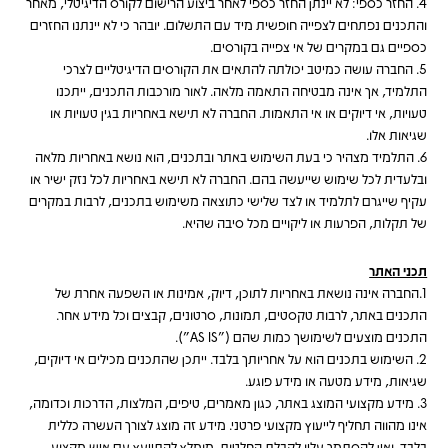
4. החזר כספי: לא יינתן החזר כספי לאחר ביצוע הרישום לקורס הדיגיטלי, מאחר
והתכנים נפתחים לצפייה חופשית מיד עם התשלום. יובהר כי לא יינתנו החזרים
כספיים גם במקרים של אי צפייה בקורסים.
5. החברה עושה כמיטב יכולתה להתאים את הקורסים הדיגיטליים לצרכי
התלמיד, אך אינה מבטיחה התאמה מלאה. לאור מורכבות התכנים, ייתכנו
טעויות, אי דיוקים או אי התאמות. החברה לא תישא באחריות בגין טעויות או
שגיאות אלו.
6. התלמיד מצהיר כי בעת השימוש באתר ובתכנים, הוא נושא באחריות מלאה
ובלעדית לכל שימוש שייעשה בהם. החברה לא תישא באחריות לכל נזק ישיר או
עקיף שייגרם לתלמיד או לצד שלישי כתוצאה משימוש בתכנים, לרבות במקרים
של תקלות, הפרעות או ליקויים מכל סיבה שהיא.
תכני האתר
1.
החברה אינה נושאת באחריות לתוכן, דיוק, אמינות או השפעה אחרת של
התכנים באתר, לרבות טקסטים, תמונות, סרטונים, קבצים וכל מידע אחר.
התכנים מוצעים לשימושך כמות שהם ("AS IS").
2. השימוש בתכנים הוא על אחריותך בלבד. ייתכן שהתכנים מכילים אי דיוקים,
שגיאות, מידע מטעה או מידע פוגע.
3. מידע מקצועי המוצג באתר, כגון מאמרים, טיפים, המלצות, הדרכות וכדומה,
אינו מהווה תחליף לייעוץ מקצועי פרטני. מידע זה מוצג לצורך העשרה כללית
בלבד, ואין להסתמך עליו לקבלת החלטות. מומלץ להתייעץ עם איש מקצוע