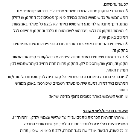
לפעול על פיהם.
3. מובהר כי התקנון מהווה הסכם משפטי מחייב לכל דבר ועניין ומחייב את
המשתמש על כל שימושיו באתר. במידה כי אינך מסכים לכל התקנון או לחלק
ממנו, הינך מתבקשו להימנע משימושו באתר ולא לבצע כל פעולה באמצעותו.
4. האמור בתקנון זה בלשון זכר הוא לשם הנוחות בלבד והתקנון מתייחס לכל
המינים באופן שווה.
5. השירותים הניתנים באמצעות האתר והחברה כפופים לתנאים המפורטים
בתקנון זה.
6. עצם הזמנת שירותים באתר תהווה הצהרה מצד הלקוח כי קרא את הוראות
תקנון זה, הבין אותן והסכים להן. התקנון מהווה חוזה מחייב בין המשתמש לבין
הנהלת האתר.
7. יובהר כי החברה היא חברה פרטית ואין כל קשר בינה לבין מוסדות הלימוד ו/או
המרצים באקדמיה, למעט שיתופי פעולה רשמיים שיפורסמו באופן מפורש
באתר.
8. תנאי השימוש באתר כפופים לחוקי מדינת ישראל.
שיעורים פרטיים/ליווי אקדמי
1.
שירותי ההוראה הפרטית ניתנים על ידי צד שלישי עצמאי (להלן: "המורה").
המורים הינם בעלי ידע רלוונטי בתחום הנלמד, אך אינם עובדי החברה.
2. כל טענה, תביעה או דרישה כנגד המורה, לרבות פיצוי או שיפוי, תהיה