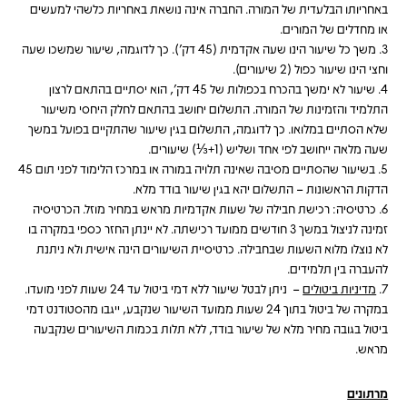
באחריותו הבלעדית של המורה. החברה אינה נושאת באחריות כלשהי למעשים
או מחדלים של המורים.
3. משך כל שיעור הינו שעה אקדמית (45 דק’). כך לדוגמה, שיעור שמשכו שעה
וחצי הינו שיעור כפול (2 שיעורים).
4. שיעור לא ימשך בהכרח בכפולות של 45 דק’, הוא יסתיים בהתאם לרצון
התלמיד והזמינות של המורה. התשלום יחושב בהתאם לחלק היחסי משיעור
שלא הסתיים במלואו. כך לדוגמה, התשלום בגין שיעור שהתקיים בפועל במשך
שעה מלאה ייחושב לפי אחד ושליש (1+⅓) שיעורים.
5. בשיעור שהסתיים מסיבה שאינה תלויה במורה או במרכז הלימוד לפני תום 45
הדקות הראשונות – התשלום יהא בגין שיעור בודד מלא.
6. כרטיסיה: רכישת חבילה של שעות אקדמיות מראש במחיר מוזל. הכרטיסיה
זמינה לניצול במשך 3 חודשים ממועד רכישתה. לא יינתן החזר כספי במקרה בו
לא נוצלו מלוא השעות שבחבילה. כרטיסיית השיעורים הינה אישית ולא ניתנת
להעברה בין תלמידים.
7.
מדיניות ביטולים
– ניתן לבטל שיעור ללא דמי ביטול עד 24 שעות לפני מועדו.
במקרה של ביטול בתוך 24 שעות ממועד השיעור שנקבע, ייגבו מהסטודנט דמי
ביטול בגובה מחיר מלא של שיעור בודד, ללא תלות בכמות השיעורים שנקבעה
מראש.
מרתונים