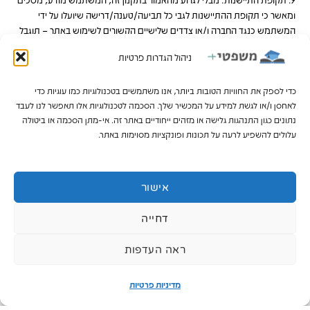
ומאשר כי תקופת ההתיישנות לגבי כל תביעה/טענה/דרישה שיועלו על ידי
המשתמש כנגד החברה ו/או צדדים שלישיים הקשורים לשימוש באתר – תוגבל
לתקופה של 6 חודשים. כלל הצדדים רואים בכך כהסכמה לקיצור תקופת
ניהול הגדרות פרטיות
ההתיישנות כמשמעה בסעיף 19 בחוק ההתיישנות, תשי"ח-1958.
10. שינוי התקנון: החברה רשאית לשנות את תקנון זה מעת לעת בלי למסור על
כדי לספק את החוויות הטובות ביותר, אנו משתמשים בטכנולוגיות כמו עוגיות כדי
כך הודעה מראש. החברה תפרסם באתר את התקנון החדש ותחילת תוקפו יהיה
לאחסן ו/או לגשת למידע על המכשיר שלך. הסכמה לטכנולוגיות אלו תאפשר לנו לעבד
מיד עם פרסומו.
נתונים כגון התנהגות גלישה או מזהים ייחודיים באתר זה. אי-מתן הסכמה או ביטולה
11. דין וסמכות שיפוט – פרשנותו ואכיפתו של תקנון זה ו/או כל פעולה או סכסוך
עלולים להשפיע לרעה על תכונות ופונקציות מסוימות באתר.
הנובע ממנו יעשו בהתאם לדין הישראלי בלבד ולבית המשפט המוסמך במחוז
מרכז תהא מסורה סמכות השיפוט הבלעדית.
12. יצירת קשר – לכל שאלה ופנייה ניתן ליצור קשר עם הנהלת האתר בטלפון
info@mishpatiplus.co.il
050-3907996 או במייל
בשעות הפעילות
אישור
של האתר.
דחייה
ראה העדפות
מדיניות פרטיות