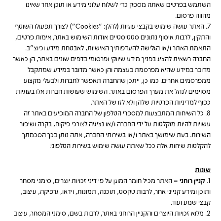
השתמש בפרטים שאתה מספק כדי לשלוח עלוני מידע או תוכן אחר שאינו
מהווה פרסום.
7. האתר עושה שימוש בקבצי עוגיות (להלן: "Cookies") לצורך תפעולו השוטף
והתקין, לרבות איסוף נתונים סטטיסטיים אודות השימוש באתר, אימות פרטים,
התאמת האתר ו/או הגלישה להעדפותיך האישיות, לאבטחת מידע וכיוצ"ב.
החברה רשאית להציג בפניך מידע שיווקי ופרסומי בדפים שונים באתר, הן כאשר
מדובר במידע שהיא מפרסמת בעצמה והן כאשר מדובר במידע שמתקבל
ממפרסמים אחרים. כמו כן, ייתכן שהחברה תאפשר לחברות ולבעלי מקצוע
מסוימים לנהל את מערך הפרסום באתר. השימוש שעושות חברות אלו בעוגיות
כפוף למדיניות הפרטיות שלהן ולא לזו של האתר.
8. כל השיחות המתבצעות למספרי הטלפון של החברה המופיעים באתר זה
עשויות להיות מוקלטות על ידי החברה ו/או נציגיה לצורכי פיקוח, בקרה ושיפור
השירות. בעת שימושך באתר ו/או בשירותי החברה, אתה נותן בכך הסכמתך
להקלטות שיחות אלה ככל שאתה עושה שימוש בשירות הטלפוני.
שונות
1.
קניין רוחני –
האתר מכיל חומר המוגן על פי דיני זכויות יוצרים, סימני מסחר
ותוכן ומידע קנייני אחר, לרבות טקסט, תוכנה, תמונות, וידאו, גרפיקה, עיצוב,
קבצי שמע ועוד.
2.
מלוא זכויות היוצרים והקניין הרוחני באתר, לרבות בשם, סימני המסחר, עיצוב