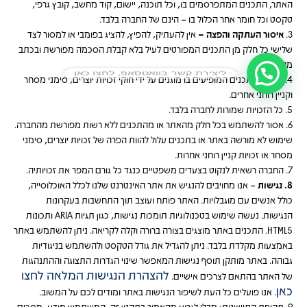
האתר, התכנים המתפרסמים בו, וכל תוכנה, יישום, קוד מחשב, קובץ גרפי,
טקסט וכל חומר אחר הכלול בו – הינם של החברה בלבד.
3.
איסור העתקה והפצה –
אין להעתיק, להפיץ, להציג בפומבי או למסור לצד
שלישי כל חלק מן התכנים המפורטים לעיל בלא קבלת הסכמה מפורשת ובכתב
מהחברה.
ליצירת קשר בוואטסאפ, לחצו כאן
4. האתר והתכנים המופיעים בו מוגנים על ידי חוקי זכויות יוצרים, סימני מסחר
וקניין רוחני אחרים.
5. כל הזכויות שמורות לחברה בלבד.
6. אסור להשתמש בכל חלק מהאתר או מהתכנים ללא רשות מפורשת מהחברה.
שימוש לא מורשה באתר או בתכנים עלול להוות הפרה של זכויות יוצרים, סימני
מסחר או זכויות קניין רוחני אחרות.
7. החברה רשאית לנקוט בצעדים משפטיים כנגד כל גורם המפר את זכויותיה.
8. נגישות
– אנו מחויבים להנגיש את אתר האינטרנט שלנו לכלל האוכלוסייה,
כולל אנשים עם מוגבלויות. האתר פותח ועוצב תוך התחשבות בעקרונות
הנגישות. נעשה שימוש בטכנולוגיות תומכות נגישות, כגון תגיות ARIA ותכונות
HTML5. התכנים באתר מוצגים בצורה ברורה וקלה לקריאה. ניתן להשתמש באתר
באמצעות מקלדת בלבד. ניתן להגדיל את גודל הטקסט ולהשתמש בניגודיות
גבוהה. באתר מותקן תוסף נגישות המאפשר שינוי הגדרות התצוגה וההתנהגות
להצהרת הנגישות המלאה לחצו
של האתר בהתאם לצרכים אישיים.
כאן
. אנו פועלים כל העת לשיפור הנגישות באתר ומודים לכם על המשוב.
9. תקופת התיישנות: מבלי לגרוע מהאמור בתקנון זה, המשתמש מודע, מסכים