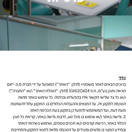
כללי
ברוכים הבאים לאתר משפטי+ (להלן: "האתר") המופעל על ידי חברת מ.פ. ייזום
הוראה ותוכן בע"מ, ח.פ 516520624 (להלן: "הנהלת האתר" ו/או "החברה")
ו/או כל צד שלישי הקשור אליו בהפעלתו ובניהולו.
כל שימוש באתר מהווה
הסכמה לתקנון זה, על התנאים וההגבלות הכלולים בו. התקנון עלול להשתנות
מעת לעת, ועל המשתמש להתעדכן בתקנון בעת הכניסה לאתר.
2. גלישה באתר ו/או שימוש בו מכל סוג, לרבות גלישה באתר, קריאת כל תוכן
הכלול באתר, רכישת קורסים ו/או תכנים נוספים, ושימוש בשירותי האתר
ובמידע המצוי בו מהווים ומעידים על הסכמה מלאה לתנאי התקנון והתחייבות