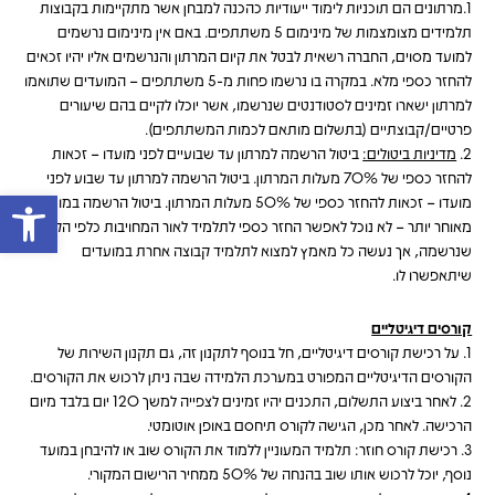
1.
מרתונים הם תוכניות לימוד ייעודיות כהכנה למבחן אשר מתקיימות בקבוצות
תלמידים מצומצמות של מינימום 5 משתתפים. באם אין מינימום נרשמים
למועד מסוים, החברה רשאית לבטל את קיום המרתון והנרשמים אליו יהיו זכאים
להחזר כספי מלא. במקרה בו נרשמו פחות מ-5 משתתפים – המועדים שתואמו
למרתון ישארו זמינים לסטודנטים שנרשמו, אשר יוכלו לקיים בהם שיעורים
פרטיים/קבוצתיים (בתשלום מותאם לכמות המשתתפים).
2.
מדיניות ביטולים:
ביטול הרשמה למרתון עד שבועיים לפני מועדו – זכאות
להחזר כספי של 70% מעלות המרתון. ביטול הרשמה למרתון עד שבוע לפני
פתח 
מועדו – זכאות להחזר כספי של 50% מעלות המרתון. ביטול הרשמה במועד
מאוחר יותר – לא נוכל לאפשר החזר כספי לתלמיד לאור המחויבות כלפי הקבוצה
שנרשמה, אך נעשה כל מאמץ למצוא לתלמיד קבוצה אחרת במועדים
שיתאפשרו לו.
קורסים דיגיטליים
1.
על רכישת קורסים דיגיטליים, חל בנוסף לתקנון זה, גם תקנון השירות של
הקורסים הדיגיטליים המפורט במערכת הלמידה שבה ניתן לרכוש את הקורסים.
2. לאחר ביצוע התשלום, התכנים יהיו זמינים לצפייה למשך 120 יום בלבד מיום
הרכישה. לאחר מכן, הגישה לקורס תיחסם באופן אוטומטי.
3. רכישת קורס חוזר: תלמיד המעוניין ללמוד את הקורס שוב או להיבחן במועד
נוסף, יוכל לרכוש אותו שוב בהנחה של 50% ממחיר הרישום המקורי.