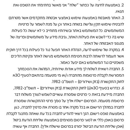
2. באמצעות לחיצה על כפתור "שלח" אני מאשר בחתימתי את הטופס ואת
תנאיו.
3. האתר מאובטח באמצעות שימוש באמצעי אבטחה מתקדמים אשר מטרתם
להבטיח שימוש תקין וגלישה בטוחה באתר וכן על מנת לשמור על פרטיות
המשתמשים. כל המשתמש באתר ובשירותיו מתחייב כי לא יעשה כל פעילות
שיש בה כדי לשבש את פעילות האתר, גניבת מידע על משתמשים ופריצה של
מנגנוני האבטחה של האתר.
4. במקרה של שימוש לרעה, הנהלת האתר תפעל נגד כל פעילות בכל דרך חוקית
אשר תעמוד לרשותה לרבות חסימת המשתמש מגישה לאתר ונקיטת הליכים
משפטיים נגד המשתמש באם יפעל כאמור.
5. החברה רשאית לשלוח לך מידע אודות שירותיה, המהווה את הסכמתך
המפורשת לקבלת פרסומות מהחברה ו/או מי מטעמה בהתאם לסעיף 30א
לחוק התקשורת (בזק ושידורים) – תשמ"ב-1982.
6. כנדרש בסעיף 30א(ג) לחוק התקשורת (בזק ושידורים) – תשמ"ב-1982,
החברה מיידעת בזאת כי פרטים שמסרת עשויים לשמש לצורך משלוח דבר
פרסומת מטעמה. הפרסום יישלח אליך על סמך פרטי ההתקשרות שמסרת
לחברה במהלך הרישום או בכל מקרה אחר בו מסרת את פרטיך לחברה, כגון
באמצעות טופס רישום. הנך רשאי להודיע לחברה בכל עת שאתה מתנגד לקבלת
פרסום באופן כללי או לסוגי פרסום מסוימים באמצעות שליחת הודעת ביטול
(אופן שליחת הודעת הביטול יפורט בפרסום שישלח אליך). החברה אף עשויה