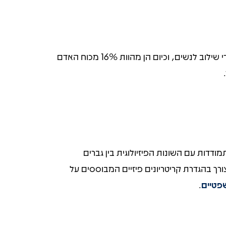
גם באנגליה, מאז 2016, נשים רשאיות לשרת בכל יחידות הלחימה. בצרפת, אשר ביטלה את גיוס החובה, נקבעו יעדי שילוב לנשים, וכיום הן מהוות 16% מכוח האדם
דות עם השונות הפיזיולוגית בין גברים
רך בהגדרת קריטריונים פיזיים המבוססים על
פטיים
.