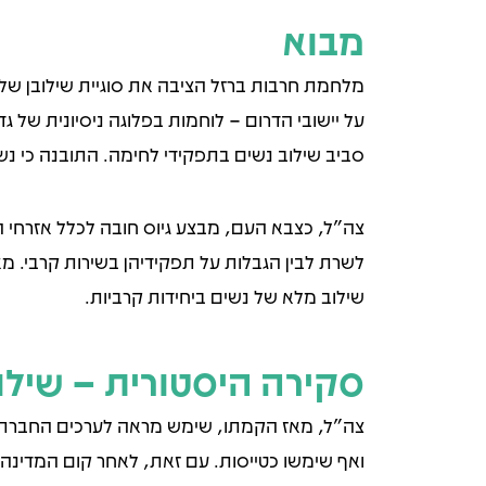
סקירה
מבוא
הסטורית
מלחמת חרבות ברזל הציבה את סוגיית שילובן של 
ואתגרים
על יישובי הדרום – לוחמות בפלוגה ניסיונית של ג
סביב שילוב נשים בתפקידי לחימה. התובנה כי נש
צה"ל, כצבא העם, מבצע גיוס חובה לכלל אזרחי המ
לשרת לבין הגבלות על תפקידיהן בשירות קרבי. מאמ
שילוב מלא של נשים ביחידות קרביות.
סקירה היסטורית – שילו
צה"ל, מאז הקמתו, שימש מראה לערכים החברתיי
ואף שימשו כטייסות. עם זאת, לאחר קום המדינה,