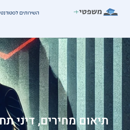
ילוג
השירותים לסטודנטי
תוכן
mishpatiplus
פברואר 25, 2025
חדשות המשפט
תיאום מחירים, דיני תח