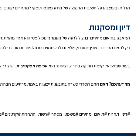
הדו"ח גם מצביע על חשיבות ההנגשה של מידע פיננסי ועסקי למתחרים קטנים, כדי ל
דיון ומסקנות
המאבק בתיאום מחירים ובניצול לרעה של מעמד מונופוליסטי הוא אחד מהאתגרי
רק לתאם מחירים באופן מסורתי, אלא גם להשתמש בטכנולוגיות חכמות כדי להכת
בעוד שבישראל קיימת חקיקה ברורה, האתגר הוא
אכיפה אפקטיבית
. יש צורך
מה דעתכם? האם
האם הסדרי פשרה בתובענות ייצוגיות באמת מרתיעים חברות 
#דיני_תחרות #תיאום_מחירים #משפט_מסחרי #רשות_התחרות #קרטלים #