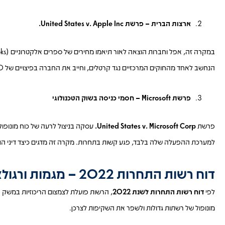
ארצות הברית – פרשת United States v. Apple Inc.
במקרה זה, אפל וחברות הוצאה לאור תיאמו מחירים של ספרים אלקטרוניים (e-books), תוך ניסיון לעקוף את מדיניות התמחור של אמזון. בית המשפט קבע כי אפל
הנחשב לאחד מהחוקים המרכזיים נגד קרטלים, וחייב את החברה בפיצויים של 450 מיליון דולר.
פרשת Microsoft – חסמי כניסה בשוק הטכנולוגי
פרשת
United States v. Microsoft Corp.
עסקה בניצול לרעה של כוח מונופו
למערכת ההפעלה שלה בלבד, פגע קשות בתחרות. מקרה זה מדגים כיצד דיני ה
דוח רשות התחרות 2022 – מגמות ורגולציה בישראל
לפי
דוח רשות התחרות לשנת 2022
, הרשות פועלת לצמצום הריכוזיות במשק ה
מונופול של רשתות גדולות ולשפר את השקיפות לצרכן.