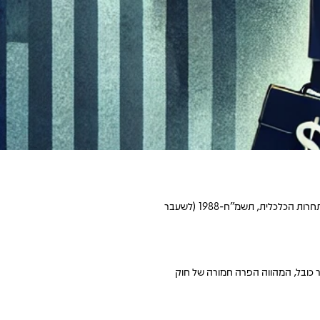
תיאום מחירים בין מתחרים נחשב לאחד ההסדרים הכובלים החמורים ביותר בדיני התחרות, כיוון שהוא פוגע ישירות בצרכנים ומחליש את מנגנון השוק החופשי. חוק התחרות הכלכלית, תשמ"ח-1988 (לשעבר
דר כובל, המהווה הפרה חמורה של חוק