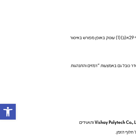
חוק התחרות הכלכלית אוסר על קיומם של "הסדרים כובלים" – הסכמות בין מתחרים אשר מגבילות את חופש הפעולה שלהם ופוגעות בתחרות (סעיף 2 לחוק). סעיף 29א(ב)(1) עוסק באופן מפורש באיסור
הסדר כובל גם באמצעות "רמזים והתנהגות
פתח 
Vishay Polytech Co., 
ותאגידים
 חלוף הזמן.