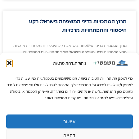
מרוץ הסמכויות בדיני המשפחה בישראל: רקע
היסטורי והתפתחויות מרכזיות
מרוץ הסמכויות בדיני המשפחה בישראל: רקע היסטורי והתפתחויות מרכזיות
מרוץ הסמכויות בדיני משפחה בישראל הוא אחד הנושאים המשפטיים
המורכבים והמשמעותיים בתחום דיני המעמד האישי. הוא
ניהול הגדרות פרטיות
קרא עוד »
כדי לספק את החוויות הטובות ביותר, אנו משתמשים בטכנולוגיות כמו עוגיות כדי
לאחסן ו/או לגשת למידע על המכשיר שלך. הסכמה לטכנולוגיות אלו תאפשר לנו לעבד
נתונים כגון התנהגות גלישה או מזהים ייחודיים באתר זה. אי-מתן הסכמה או ביטולה
מרץ 5, 2025
עלולים להשפיע לרעה על תכונות ופונקציות מסוימות באתר.
חילוט פלילי בישראל: הצעת החוק החדשה
אישור
והשפעותיה
דחייה